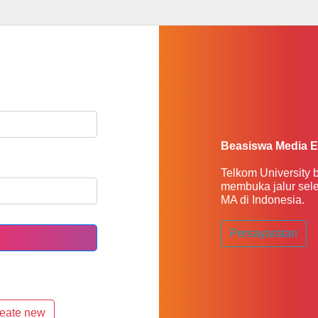
Beasiswa Media E
Telkom University
membuka jalur sel
MA di Indonesia.
Persayaratan
eate new