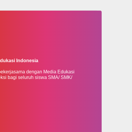
dukasi Indonesia
 bekerjasama dengan Media Edukasi
eksi bagi seluruh siswa SMA/ SMK/